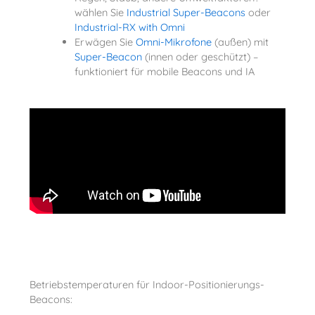
wählen Sie
Industrial Super-Beacons
oder
Industrial-RX with Omni
Erwägen Sie
Omni-Mikrofone
(außen) mit
Super-Beacon
(innen oder geschützt) –
funktioniert für mobile Beacons und IA
Betriebstemperaturen für Indoor-Positionierungs-
Beacons: