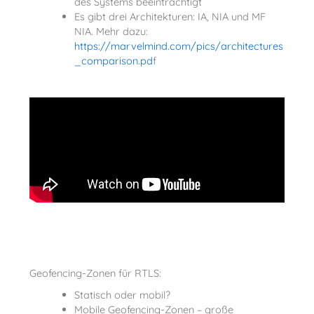
des Systems beeinträchtigt
Es gibt drei Architekturen: IA, NIA und MF
NIA. Mehr dazu:
https://marvelmind.com/pics/architectures
_comparison.pd
f
Geofencing-Zonen für RTLS:
Statisch oder mobil?
Mobile Geofencing-Zonen – große