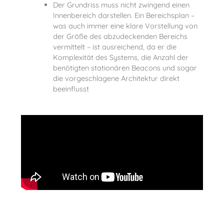
Der Grundriss muss nicht zwingend einen
Innenbereich darstellen. Ein Bereichsplan –
was auch immer eine klare Vorstellung von
der Größe des abzudeckenden Bereichs
vermittelt – ist ausreichend, da er die
Komplexität des Systems, die Anzahl der
benötigten stationären Beacons und sogar
die vorgeschlagene Architektur direkt
beeinflusst