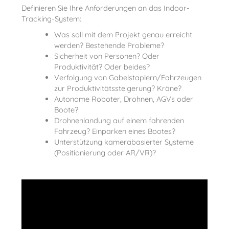
Definieren Sie Ihre Anforderungen an das Indoor-
Tracking-System:
Was soll mit dem Projekt genau erreicht
werden? Bestehende Probleme?
Sicherheit von Personen? Oder
Produktivität? Oder beides?
Verfolgung von Gabelstaplern/Fahrzeugen
zur Produktivitätssteigerung? Kräne?
Autonome Roboter, Drohnen, AGVs oder
Boote?
Drohnenlandung auf einem fahrenden
Fahrzeug? Einparken eines Bootes?
Unterstützung kamerabasierter Systeme
(Positionierung oder AR/VR)?