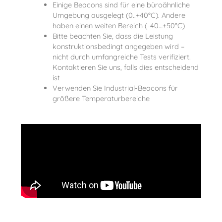
Einige Beacons sind für eine büroähnliche
Umgebung ausgelegt (0..+40°C). Andere
haben einen weiten Bereich (-40…+50°C)
Bitte beachten Sie, dass die Leistung
konstruktionsbedingt angegeben wird –
nicht durch umfangreiche Tests verifiziert.
Kontaktieren Sie uns, falls dies entscheidend
ist
Verwenden Sie Industrial-Beacons für
größere Temperaturbereiche