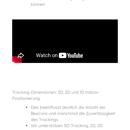
können
Tracking-Dimensionen: 3D, 2D und 1D Indoor-
Positionierung:
Dies beeinflusst deutlich die Anzahl der
Beacons und manchmal die Zuverlässigkeit
des Trackings
Wir unterstützen 3D-Tracking, 2D, 2D