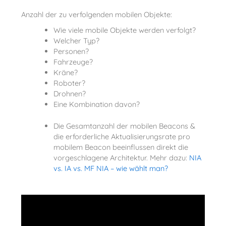
Anzahl der zu verfolgenden mobilen Objekte:
Wie viele mobile Objekte werden verfolgt?
Welcher Typ?
Personen?
Fahrzeuge?
Kräne?
Roboter?
Drohnen?
Eine Kombination davon?
Die Gesamtanzahl der mobilen Beacons &
die erforderliche Aktualisierungsrate pro
mobilem Beacon beeinflussen direkt die
vorgeschlagene Architektur. Mehr dazu:
NIA
vs. IA vs. MF NIA – wie wählt man?