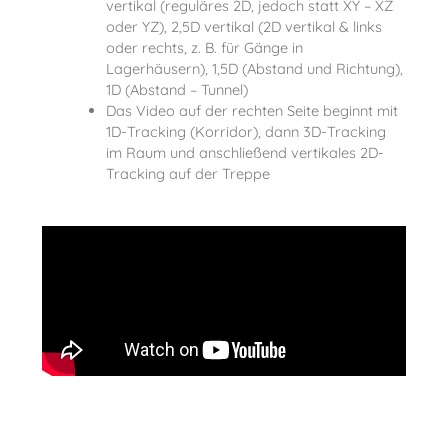
vertikal (reguläres 2D, jedoch statt XY – XZ
oder YZ), 2,5D vertikal (2D vertikal & links
oder rechts, z. B. für Gänge in
Lagerhäusern), 1,5D (Abstand und Richtung),
1D (Abstand – Tunnel)
Das Video auf der rechten Seite beginnt mit
1D-Tracking (Korridor), dann 3D-Tracking
im Raum und anschließend vertikales 2D-
Tracking auf der Treppe