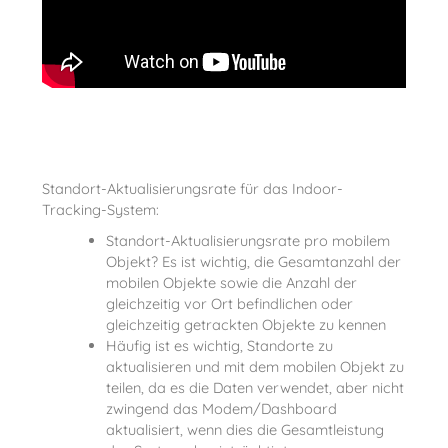
Standort-Aktualisierungsrate für das Indoor-
Tracking-System:
Standort-Aktualisierungsrate pro mobilem
Objekt? Es ist wichtig, die Gesamtanzahl der
mobilen Objekte sowie die Anzahl der
gleichzeitig vor Ort befindlichen oder
gleichzeitig getrackten Objekte zu kennen
Häufig ist es wichtig, Standorte zu
aktualisieren und mit dem mobilen Objekt zu
teilen, da es die Daten verwendet, aber nicht
zwingend das Modem/Dashboard
aktualisiert, wenn dies die Gesamtleistung