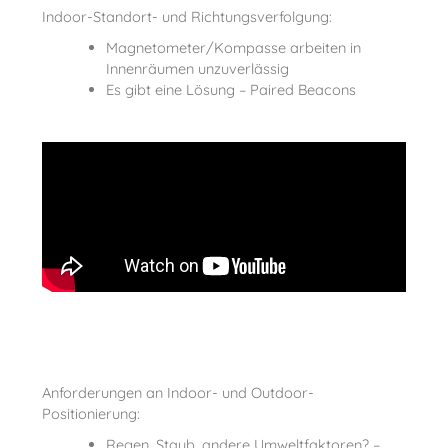
Indoor-Standort- und Richtungsverfolgung:
Magnetometer/Kompasse arbeiten in
Innenräumen unzuverlässig
Es gibt eine Lösung – Paired Beacons
Anforderungen an Indoor- und Outdoor-
Positionierung:
Regen, Staub, andere Umweltfaktoren? –