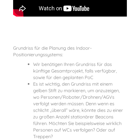
Grundriss für die Planung des Indoor-
Positionierungssystems:
Wir benötigen Ihren Grundriss für das
künftige Gesamtprojekt, falls verfügbar,
sowie für den geplanten PoC
Es ist wichtig, den Grundriss mit einem
gelben Stift zu markieren, um anzuzeigen,
wo Personen/Roboter/Drohnen/AGVs
verfolgt werden müssen. Denn wenn es
schlicht „überall” wäre, könnte dies zu einer
zu großen Anzahl stationärer Beacons
führen. Möchten Sie beispielsweise wirklich
Personen auf WCs verfolgen? Oder auf
Treppen?